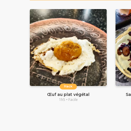
Hack
Œuf au plat végétal
Sa
1h5 • Facile