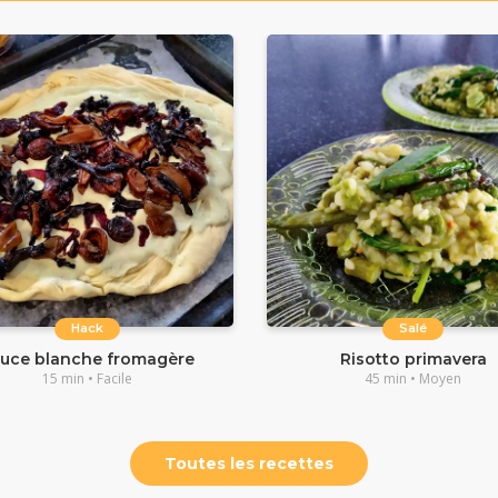
Hack
Salé
uce blanche fromagère
Risotto primavera
15 min • Facile
45 min • Moyen
Toutes les recettes