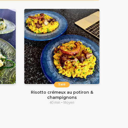
Salé
Risotto crémeux au potiron &
champignons
40 min • Moyen