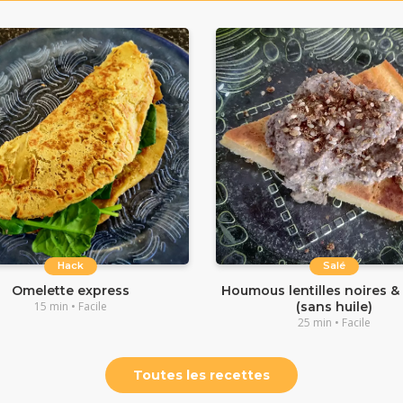
Hack
Salé
Omelette express
Houmous lentilles noires & 
15 min • Facile
(sans huile)
25 min • Facile
Toutes les recettes