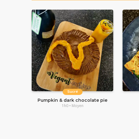
Sucré
Pumpkin & dark chocolate pie
1h0 • Moyen