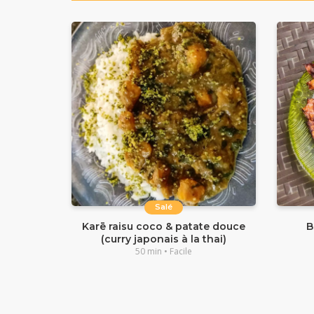
Salé
Karē raisu coco & patate douce
B
(curry japonais à la thai)
50 min • Facile