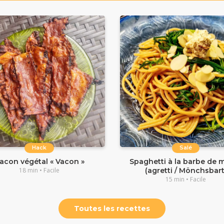
Hack
Salé
acon végétal « Vacon »
Spaghetti à la barbe de 
18 min • Facile
(agretti / Mönchsbart
15 min • Facile
Toutes les recettes