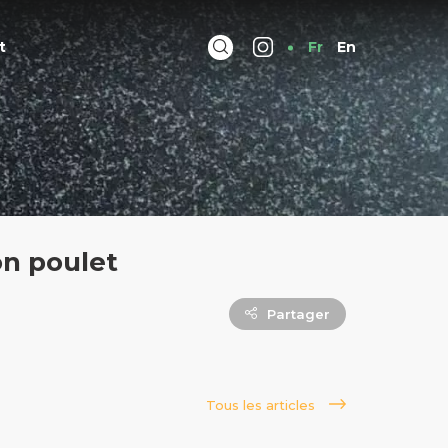
t
Fr
En
on poulet
Partager
Tous les articles