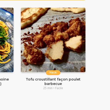
Hack
moine
Tofu croustillant façon poulet
)
barbecue
25 min • Facile