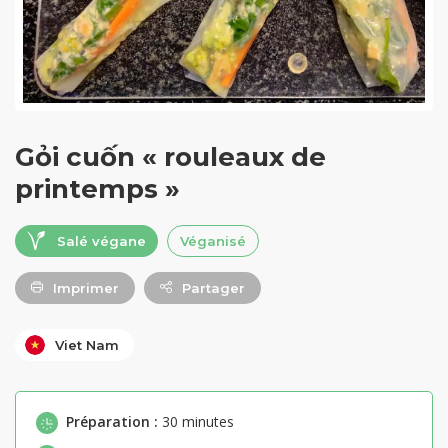
Gỏi cuốn « rouleaux de
printemps »
Salé végane
Véganisé
Imprimer
Partager
Viet Nam
Préparation :
30 minutes