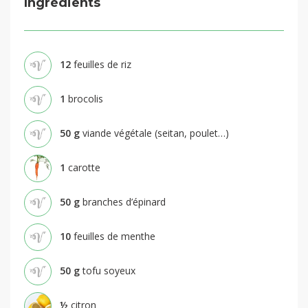
Ingrédients
12
feuilles de riz
1
brocolis
50
g
viande végétale (seitan, poulet…)
1
carotte
50
g
branches d’épinard
10
feuilles de menthe
50
g
tofu soyeux
½
citron