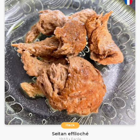
Hack
Seitan effiloché
1h10 • Facile