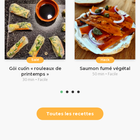
Salé
Hack
Gỏi cuốn « rouleaux de
Saumon fumé végétal
printemps »
50 min • Facile
30 min • Facile
Toutes les recettes