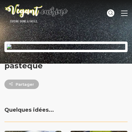
ME
pastèque
Partager
Quelques idées...