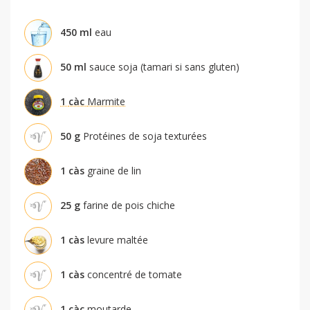
450
ml
eau
50
ml
sauce soja (tamari si sans gluten)
1
càc
Marmite
50
g
Protéines de soja texturées
1
càs
graine de lin
25
g
farine de pois chiche
1
càs
levure maltée
1
càs
concentré de tomate
1
càc
moutarde