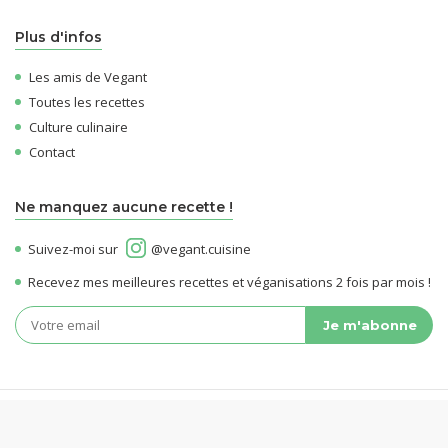
Plus d'infos
Les amis de Vegant
Toutes les recettes
Culture culinaire
Contact
Ne manquez aucune recette !
Suivez-moi sur
@vegant.cuisine
Recevez mes meilleures recettes et véganisations 2 fois par mois !
© 2026 Vegant - Tous droits réservés -
Mentions Légales
-
Confidentialité &
Cookies