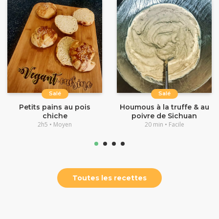
Salé
Salé
Petits pains au pois
Houmous à la truffe & au
chiche
poivre de Sichuan
2h5 • Moyen
20 min • Facile
Toutes les recettes