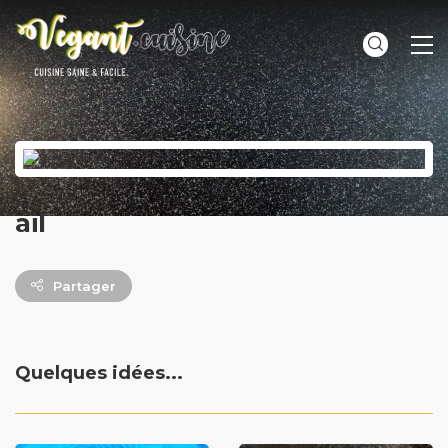
ME
ail
Partager
Quelques idées...