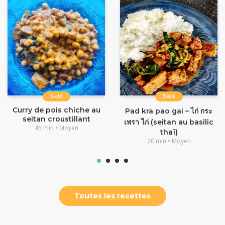
Salé
Salé
Curry de pois chiche au
Pad kra pao gai – ไก่ กระ
seitan croustillant
เพรา ไก่ (seitan au basilic
45 min • Moyen
thaï)
20 min • Moyen
Toutes les recettes