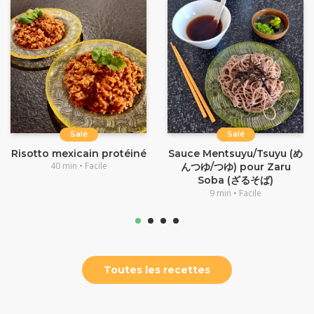
Salé
Salé
Risotto mexicain protéiné
Sauce Mentsuyu/Tsuyu (め
40 min • Facile
んつゆ/つゆ) pour Zaru
Soba (ざるそば)
9 min • Facile
Toutes les recettes