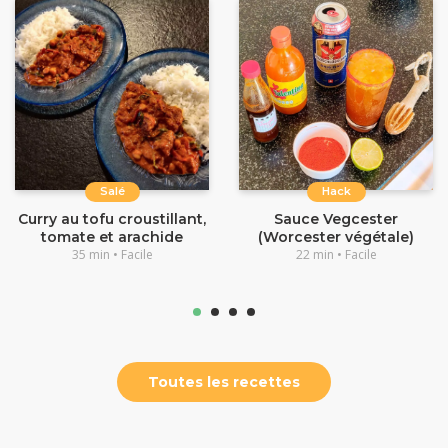
Salé
Hack
Curry au tofu croustillant,
Sauce Vegcester
tomate et arachide
(Worcester végétale)
35 min • Facile
22 min • Facile
Toutes les recettes