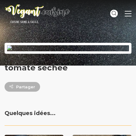
ME
tomate séchée
Partager
Quelques idées...