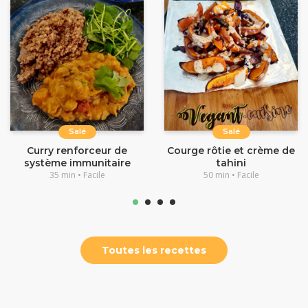
Salé
Salé
Curry renforceur de
Courge rôtie et crème de
système immunitaire
tahini
35 min • Facile
50 min • Facile
Toutes les recettes