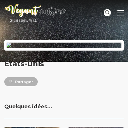
ME
États-Unis
Partager
Quelques idées...