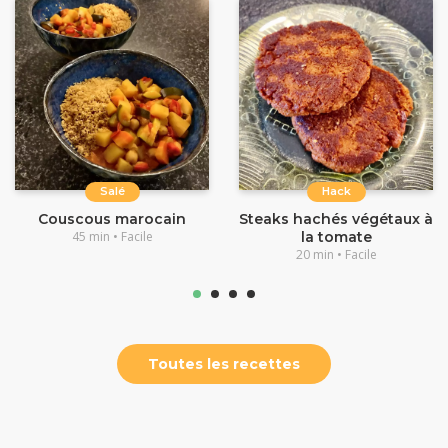
Salé
Hack
Couscous marocain
Steaks hachés végétaux à
45 min • Facile
la tomate
20 min • Facile
Toutes les recettes