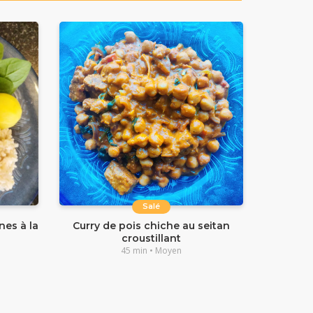
Salé
es à la
Curry de pois chiche au seitan
croustillant
45 min • Moyen