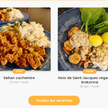
Salé
Hack
Seitan cachemire
Noix de Saint-Jacques végan
35 min • Facile
bretonne
45 min • Facile
Toutes les recettes