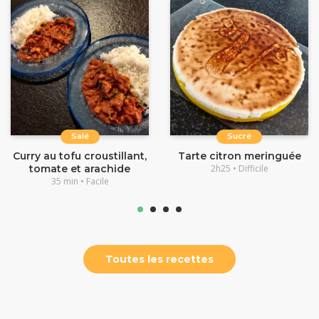
Salé
Sucré
Curry au tofu croustillant,
Tarte citron meringuée
tomate et arachide
2h25 • Difficile
35 min • Facile
Toutes les recettes