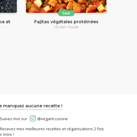
Salé
oa et
Fajitas végétales protéinées
é
15 min • Facile
e manquez aucune recette !
Suivez-moi sur
@vegant.cuisine
Recevez mes meilleures recettes et véganisations 2 fois
r mois !