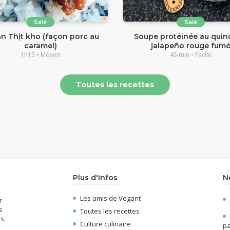
Salé
Salé
an Thịt kho (façon porc au
Soupe protéinée au quin
caramel)
jalapeño rouge fum
1h15 • Moyen
45 min • Facile
Toutes les recettes
Plus d'infos
N
Les amis de Vegant
r
s
Toutes les recettes
s.
Culture culinaire
pa