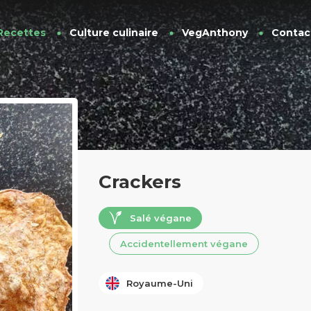
Recettes
Culture culinaire
VegAnthony
Contac
Crackers
Salé végane
Accidentellement végane
Royaume-Uni