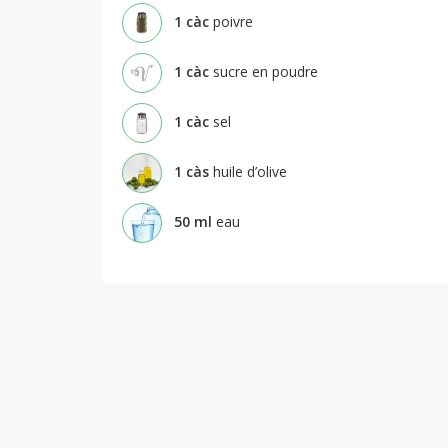
1
càc
poivre
1
càc
sucre en poudre
1
càc
sel
1
càs
huile d’olive
50
ml
eau