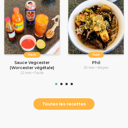
Hack
Salé
Sauce Vegcester
Phở
(Worcester végétale)
35 min • Moyen
22 min • Facile
Toutes les recettes