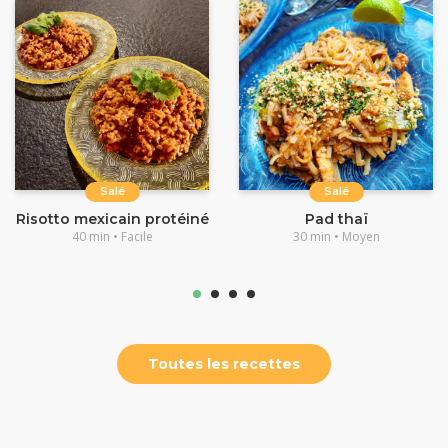
Salé
Salé
Risotto mexicain protéiné
Pad thaï
40 min • Facile
30 min • Moyen
Toutes les recettes