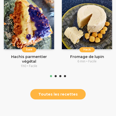
Salé
Hack
Hachis parmentier
Fromage de lupin
végétal
6 min • Facile
1h0 • Facile
Toutes les recettes