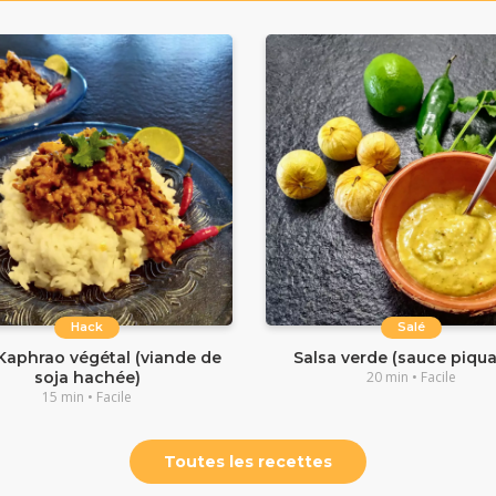
Hack
Salé
Kaphrao végétal (viande de
Salsa verde (sauce piqua
soja hachée)
20 min • Facile
15 min • Facile
Toutes les recettes