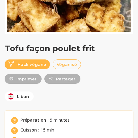
Tofu façon poulet frit
Hack végane
Véganisé
Imprimer
Partager
Liban
Préparation :
5 minutes
Cuisson :
15 min