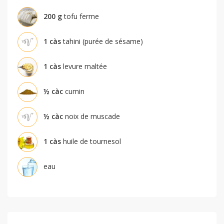
200
g
tofu ferme
1
càs
tahini (purée de sésame)
1
càs
levure maltée
½
càc
cumin
½
càc
noix de muscade
1
càs
huile de tournesol
eau