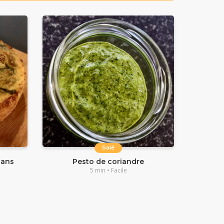
Salé
sans
Pesto de coriandre
5 min • Facile