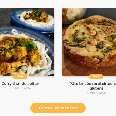
Salé
Salé
Curry thaï de seitan
Pâte brisée (protéinée, 
25 min • Facile
gluten)
5 min • Facile
Toutes les recettes