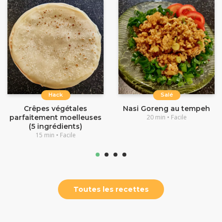
Hack
Salé
Crêpes végétales
Nasi Goreng au tempeh
parfaitement moelleuses
20 min • Facile
(5 ingrédients)
15 min • Facile
Toutes les recettes