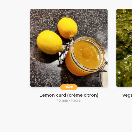
Hack
Lemon curd (crème citron)
Vega
15 min • Facile