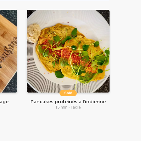
Salé
mage
Pancakes proteinés à l’indienne
15 min • Facile