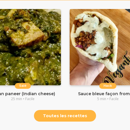
Salé
Hack
n paneer (Indian cheese)
Sauce bleue façon fro
25 min • Facile
5 min • Facile
Toutes les recettes