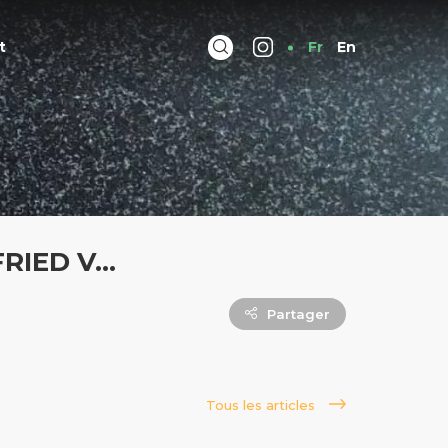
t
Fr
En
FRIED V…
Partager
Tous les articles