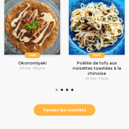
Salé
Salé
Okonomiyaki
Poêlée de tofu aux
50 min • Moyen
noisettes toastées à la
chinoise
35 min • Facile
Toutes les recettes