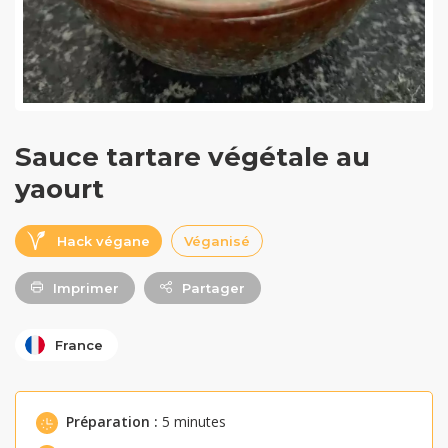
Sauce tartare végétale au
yaourt
Hack végane
Véganisé
Imprimer
Partager
France
Préparation :
5 minutes