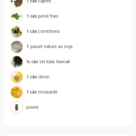
1
càs
câpres
1
càs
persil frais
1
càs
cornichons
1
yaourt nature au soja
½
càc
sel Kala Namak
1
càs
citron
1
càc
moutarde
poivre